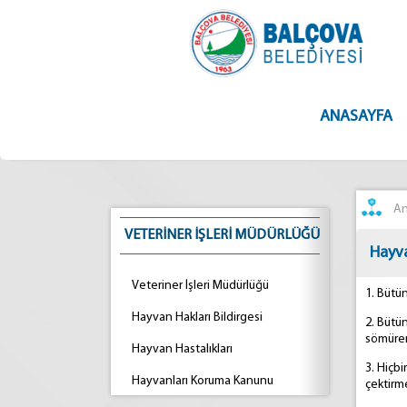
ANASAYFA
An
VETERİNER İŞLERİ MÜDÜRLÜĞÜ
Hayva
Veteriner İşleri Müdürlüğü
1. Bütü
Hayvan Hakları Bildirgesi
2. Bütü
sömürem
Hayvan Hastalıkları
3. Hiçb
Hayvanları Koruma Kanunu
çektirm