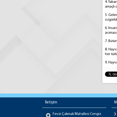
Kent Orma
4. Yaba
amaçlı o
5. Gele
özgürlü
Balçova Kent Ormanıyla Ne
6. İnsa
acımasız
7. Bütün
8. Hayva
her tür
9. Hayva
İletişim
M
Fevzi Çakmak Mahallesi Cengiz