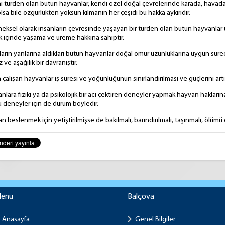
nı
ni türden olan bütün hayvanlar, kendi özel doğal çevrelerinde karada, havad
lsa bile özgürlükten yoksun kılmanın her çeşidi bu hakka aykırıdır.
neksel olarak insanların çevresinde yaşayan bir türden olan bütün hayvanlar
k içinde yaşama ve üreme hakkına sahiptir.
fes Alıyor
nların yanlarına aldıkları bütün hayvanlar doğal ömür uzunluklarına uygun sür
 ve aşağılık bir davranıştır.
 çalışan hayvanlar iş süresi ve yoğunluğunun sınırlandırılması ve güçlerini ar
nlara fiziki ya da psikolojik bir acı çektiren deneyler yapmak hayvan haklarına a
lü deneyler için de durum böyledir.
n beslenmek için yetiştirilmişse de bakılmalı, barındırılmalı, taşınmalı, ölü
enu
Balçova
Anasayfa
Genel Bilgiler